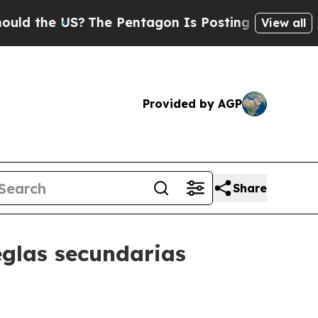
 the US?
The Pentagon Is Posting Cryptic Biblica
View all
Provided by AGP
Share
eglas secundarias