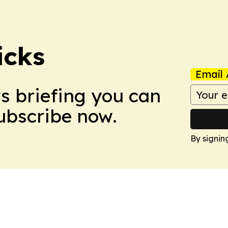
icks
Email 
ws briefing you can
Subscribe now.
By signin