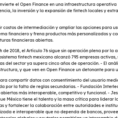
nvierte el Open Finance en una infraestructura operativa
tencia, la inversión y la expansión de fintech locales y ex
 costos de intermediación y ampliar las opciones para usu
ma financiero y frena productos más personalizados y com
turas financieras abiertas.
h de 2018, el Artículo 76 sigue sin operación plena por la
ecosistema fintech mexicano alcanzó 795 empresas activas, 
 del sector ya supera cinco años de operación. - El análi
tructura, y que ven en Open Finance un detonante para un
para compartir datos con consentimiento del usuario medi
 por la falta de reglas secundarias. - Fundación Interle
abiertas más interoperable, competitivo y funcional. - Je
e México tiene el talento y la masa crítica para liderar l
s y fortalecer la colaboración entre autoridades e institu
izada e interoperable que no dependa de bancos, proveed