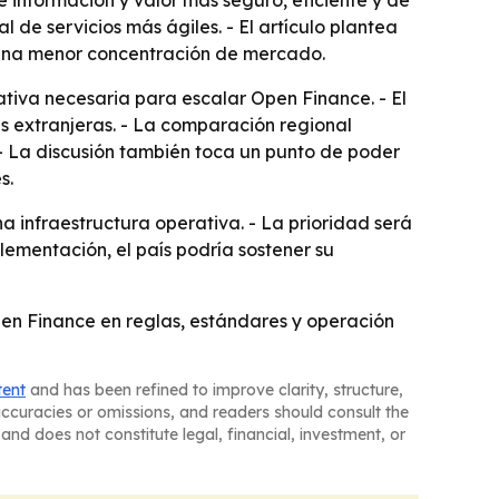
e información y valor más seguro, eficiente y de
 de servicios más ágiles. - El artículo plantea
 una menor concentración de mercado.
tiva necesaria para escalar Open Finance. - El
es extranjeras. - La comparación regional
- La discusión también toca un punto de poder
s.
a infraestructura operativa. - La prioridad será
lementación, el país podría sostener su
pen Finance en reglas, estándares y operación
tent
and has been refined to improve clarity, structure,
naccuracies or omissions, and readers should consult the
and does not constitute legal, financial, investment, or