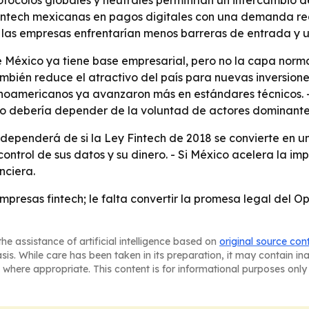
rotocolos globales y neutrales permitirían un intercambio d
 fintech mexicanas en pagos digitales con una demanda real
, las empresas enfrentarían menos barreras de entrada y
 México ya tiene base empresarial, pero no la capa norma
ambién reduce el atractivo del país para nuevas inversion
tinoamericanos ya avanzaron más en estándares técnicos. 
no debería depender de la voluntad de actores dominante
 dependerá de si la Ley Fintech de 2018 se convierte en un
ntrol de sus datos y su dinero. - Si México acelera la imp
nciera.
presas fintech; le falta convertir la promesa legal del O
he assistance of artificial intelligence based on
original source con
asis. While care has been taken in its preparation, it may contain i
 where appropriate. This content is for informational purposes only 