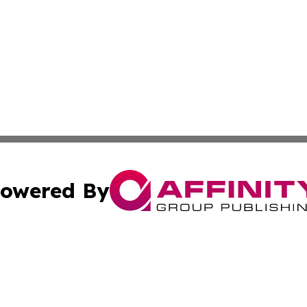
owered By
ubmit Press Release
Terms & Conditions
Copyright/DMCA
cs Inc. dba Affinity Group Publishing & Eyeballs & Clicks.
Cookie Settings / Your Privacy Choices