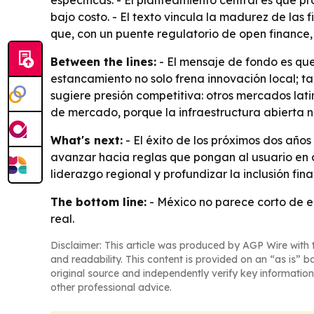
específicas. - El planteamiento central es que p
bajo costo. - El texto vincula la madurez de las
que, con un puente regulatorio de open finance
Between the lines:
- El mensaje de fondo es que
estancamiento no solo frena innovación local; t
sugiere presión competitiva: otros mercados la
de mercado, porque la infraestructura abierta 
What's next:
- El éxito de los próximos dos años
avanzar hacia reglas que pongan al usuario en co
liderazgo regional y profundizar la inclusión fina
The bottom line:
- México no parece corto de em
real.
Disclaimer: This article was produced by AGP Wire with t
and readability. This content is provided on an “as is” b
original source and independently verify key information
other professional advice.