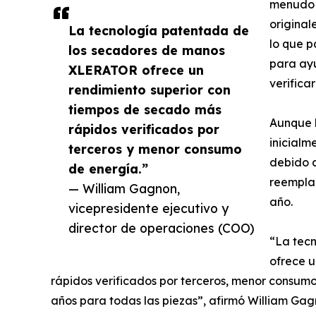
menudo 
original
La tecnología patentada de
lo que 
los secadores de manos
para ayu
XLERATOR ofrece un
verifica
rendimiento superior con
tiempos de secado más
Aunque 
rápidos verificados por
inicialm
terceros y menor consumo
debido a
de energía.”
reemplaz
— William Gagnon,
año.
vicepresidente ejecutivo y
director de operaciones (COO)
“La tec
ofrece u
rápidos verificados por terceros, menor consum
años para todas las piezas”, afirmó William Gag