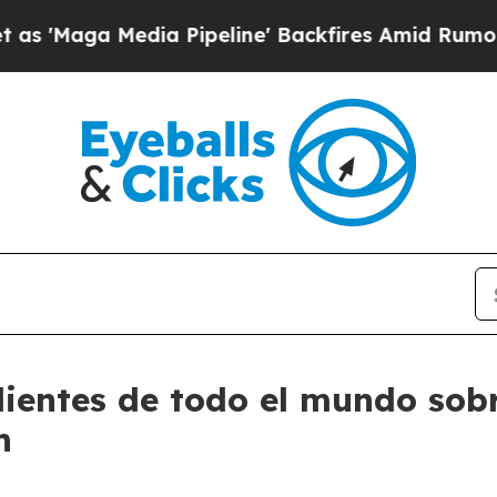
ga Media Pipeline' Backfires Amid Rumors Trump 
clientes de todo el mundo so
n