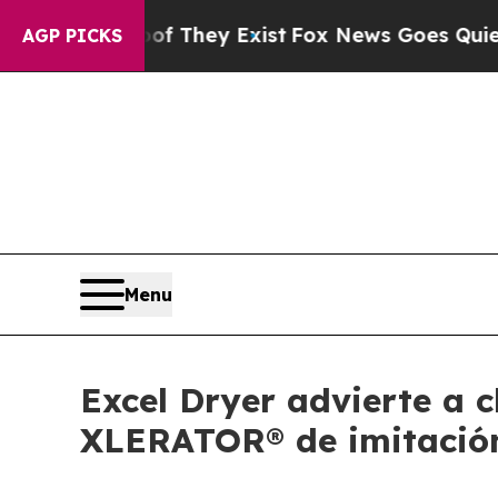
 no Proof They Exist
Fox News Goes Quiet as 'Ma
AGP PICKS
Menu
Excel Dryer advierte a 
XLERATOR® de imitació