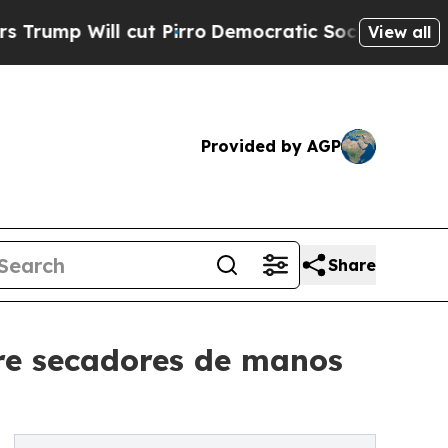
Will cut Pirro
Democratic Socialists of Americ
View all
Provided by AGP
Share
bre secadores de manos