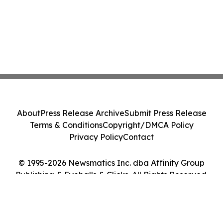
About
Press Release Archive
Submit Press Release
Terms & Conditions
Copyright/DMCA Policy
Privacy Policy
Contact
© 1995-2026 Newsmatics Inc. dba Affinity Group
Publishing & Eyeballs & Clicks. All Rights Reserved.
Cookie Settings / Your Privacy Choices